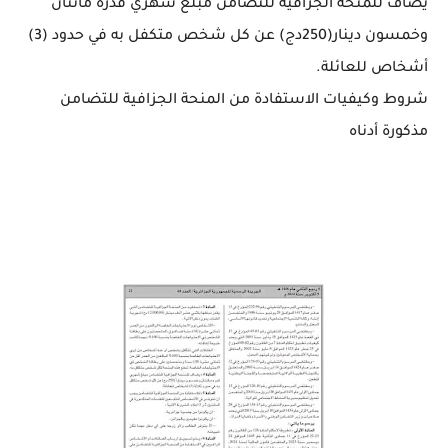
يضاف للمنحة الجزافية للتضامن مبلغ شهري قدره مائتان
وخمسون دينار(250دج) عن كل شخص متكفل به في حدود (3)
أشخاص للعائلة.
شروط وكيفيات الاستفادة من المنحة الجزافية للتضامن
مذكورة أدناه