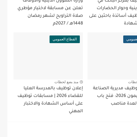
يف بمركز البحث في
وزارة الشؤون الدينية والأوقاف
ينية وحوار الحضارات
تعلن عن مسابقة لاختيار مؤطري
 توظيف أساتذة باحثين على
صلاة التراويح لشهر رمضان
هادة
1448هـ / 2027م
لعمومي
القطاع العمومي
حظات
منذ بضع لحظات
ظيف مديرية الصناعة
إعلان توظيف بالمدرسة العليا
لولاية تيميمون 2026: فتح باب
للقضاء 2026 | مسابقات توظيف
لعدة مناصب
على أساس الشهادة والاختبار
المهني