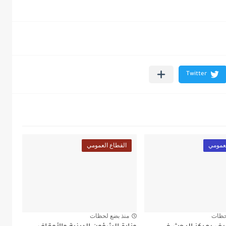
لعمومي
القطاع العمومي
حظات
منذ بضع لحظات