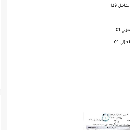
مل 129
ي 01
ئي 01