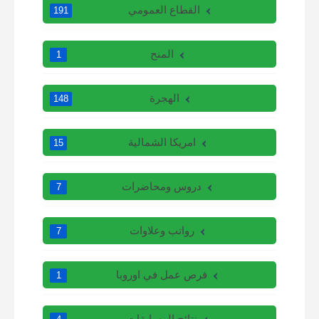
القطاع العمومي
191
المنح
1
الهجرة
148
امريكا الشمالية
15
دروس ومحاضرات
7
رواتب وعلاوات
7
فرص عمل في اوروبا
1
نتائج المسابقات