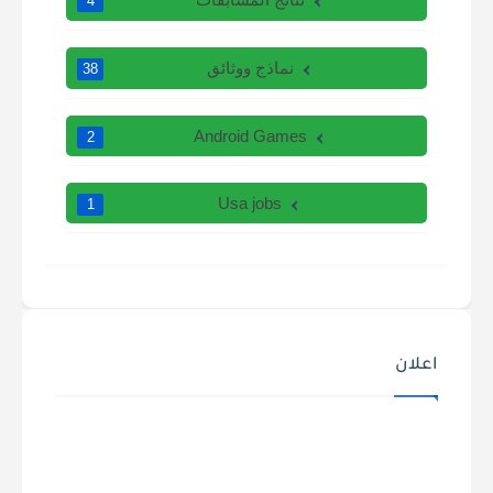
4
نماذج ووثائق
38
Android Games
2
Usa jobs
1
اعلان