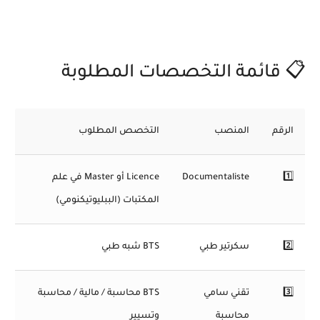
📋 قائمة التخصصات المطلوبة
الرقم
المنصب
التخصص المطلوب
1️⃣
Documentaliste
Licence أو Master في علم
المكتبات (الببليوتيكنومي)
2️⃣
سكرتير طبي
BTS شبه طبي
3️⃣
تقني سامي
BTS محاسبة / مالية / محاسبة
محاسبة
وتسيير