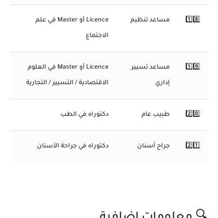
1️⃣8️⃣
مساعد تنظيم
Licence أو Master في علم
الاجتماع
1️⃣9️⃣
مساعد تسيير
Licence أو Master في العلوم
إداري
الاقتصادية / التسيير / التجارية
2️⃣0️⃣
طبيب عام
دكتوراه في الطب
2️⃣1️⃣
جراح أسنان
دكتوراه في جراحة الأسنان