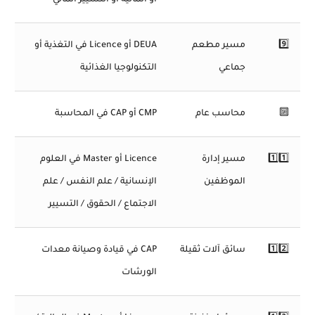
أو المالية أو التسيير المالي
9️⃣
مسير مطعم
DEUA أو Licence في التغذية أو
جماعي
التكنولوجيا الغذائية
🔟
محاسب عام
CMP أو CAP في المحاسبة
1️⃣1️⃣
مسير إدارة
Licence أو Master في العلوم
الموظفين
الإنسانية / علم النفس / علم
الاجتماع / الحقوق / التسيير
1️⃣2️⃣
سائق آلات ثقيلة
CAP في قيادة وصيانة معدات
الورشات