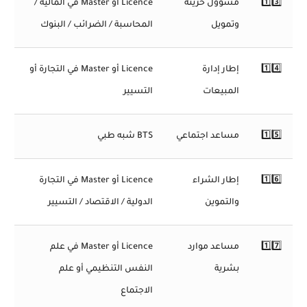
1️⃣3️⃣
مسؤول خزينة
Licence أو Master في المالية /
وتمويل
المحاسبة / الضرائب / البنوك
1️⃣4️⃣
إطار إدارة
Licence أو Master في التجارة أو
المبيعات
التسيير
1️⃣5️⃣
مساعد اجتماعي
BTS شبه طبي
1️⃣6️⃣
إطار الشراء
Licence أو Master في التجارة
والتموين
الدولية / الاقتصاد / التسيير
1️⃣7️⃣
مساعد موارد
Licence أو Master في علم
بشرية
النفس التنظيمي أو علم
الاجتماع