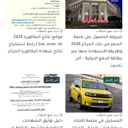
منذ بضع لحظات
منذ بضع لحظات
شروط الحصول على منحة
موقع نتائج البكالوريا 2026
السفر من بنك الجزائر 2026
bac.onec.dz | رابط استخراج
وطريقة الاستفادة منها عبر
نتائج شهادة البكالوريا الجزائر
بطاقة الدفع الدولية - آخر
تحديث
آخر الاخبار
آخر الاخبار
منذ بضع لحظات
منذ بضع لحظات
التسجيل في منصة اقتناء
دليل توثيق الشهادات