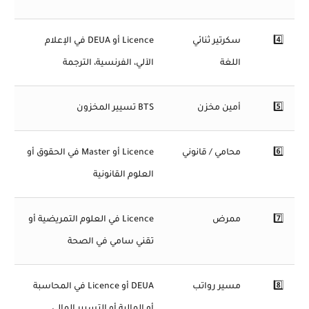
4️⃣
سكرتير ثنائي
Licence أو DEUA في الإعلام
اللغة
الآلي، الفرنسية، الترجمة
5️⃣
أمين مخزن
BTS تسيير المخزون
6️⃣
محامي / قانوني
Licence أو Master في الحقوق أو
العلوم القانونية
7️⃣
ممرض
Licence في العلوم التمريضية أو
تقني سامي في الصحة
8️⃣
مسير رواتب
DEUA أو Licence في المحاسبة