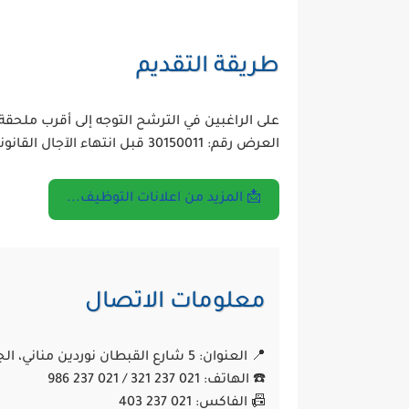
طريقة التقديم
على الراغبين في الترشح التوجه إلى أقرب ملح
العرض رقم:
30150011
قبل انتهاء الآجال القانوني
📩 المزيد من اعلانات التوظيف...
معلومات الاتصال
📍 العنوان: 5 شارع القبطان نوردين مناني، الجزائر العاصمة
☎️ الهاتف: 021 237 321 / 021 237 986
📠 الفاكس: 021 237 403