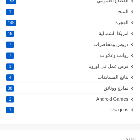
القطاع العمومي
193
المنح
1
الهجرة
148
امريكا الشمالية
15
دروس ومحاضرات
7
رواتب وعلاوات
7
فرص عمل في اوروبا
1
نتائج المسابقات
4
نماذج ووثائق
38
Android Games
2
Usa jobs
1