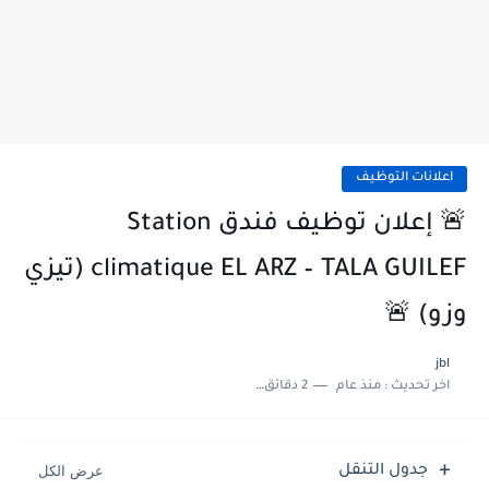
اعلانات التوظيف
🚨 إعلان توظيف فندق Station
climatique EL ARZ – TALA GUILEF (تيزي
وزو) 🚨
jbl
اخر تحديث :
منذ عام
2 دقائق للقراءة
جدول التنقل