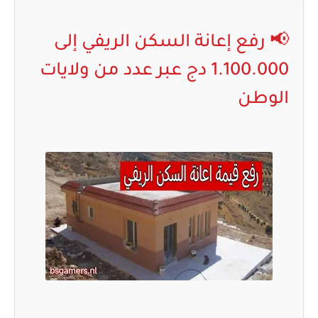
📢 رفع إعانة السكن الريفي إلى
1.100.000 دج عبر عدد من ولايات
الوطن