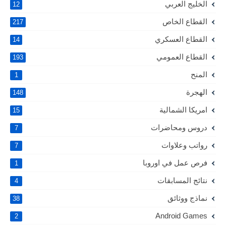
الخليج العربي
12
القطاع الخاص
217
القطاع العسكري
14
القطاع العمومي
193
المنح
1
الهجرة
148
امريكا الشمالية
15
دروس ومحاضرات
7
رواتب وعلاوات
7
فرص عمل في اوروبا
1
نتائج المسابقات
4
نماذج ووثائق
38
Android Games
2