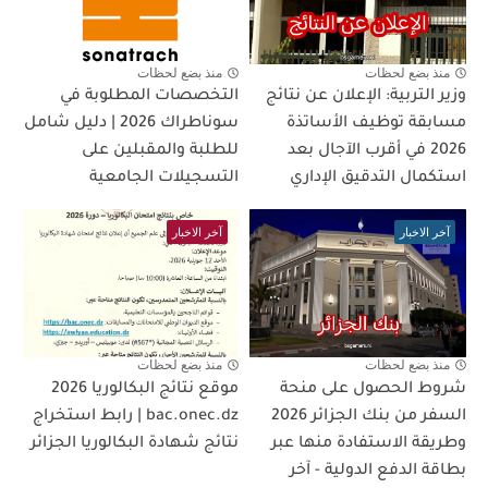
منذ بضع لحظات
منذ بضع لحظات
وزير التربية: الإعلان عن نتائج
التخصصات المطلوبة في
مسابقة توظيف الأساتذة
سوناطراك 2026 | دليل شامل
2026 في أقرب الآجال بعد
للطلبة والمقبلين على
استكمال التدقيق الإداري
التسجيلات الجامعية
آخر الاخبار
آخر الاخبار
منذ بضع لحظات
منذ بضع لحظات
شروط الحصول على منحة
موقع نتائج البكالوريا 2026
السفر من بنك الجزائر 2026
bac.onec.dz | رابط استخراج
وطريقة الاستفادة منها عبر
نتائج شهادة البكالوريا الجزائر
بطاقة الدفع الدولية - آخر