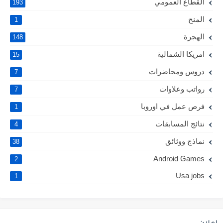
القطاع العمومي
193
المنح
1
الهجرة
148
امريكا الشمالية
15
دروس ومحاضرات
7
رواتب وعلاوات
7
فرص عمل في اوروبا
1
نتائج المسابقات
4
نماذج ووثائق
38
Android Games
2
Usa jobs
1