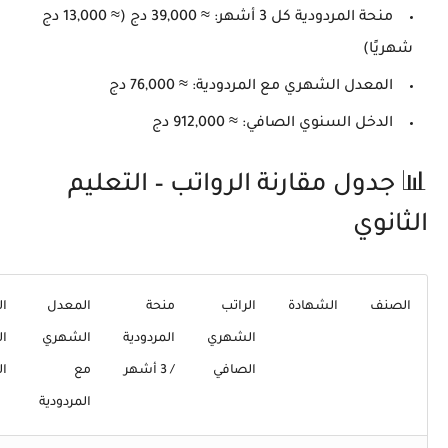
منحة المردودية كل 3 أشهر: ≈
39,000 دج
(≈ 13,000 دج
شهريًا)
المعدل الشهري مع المردودية: ≈
76,000 دج
الدخل السنوي الصافي: ≈
912,000 دج
📊 جدول مقارنة الرواتب – التعليم
الثانوي
الصنف
الشهادة
الراتب
منحة
المعدل
ال
الشهري
المردودية
الشهري
ا
الصافي
/ 3 أشهر
مع
ا
المردودية