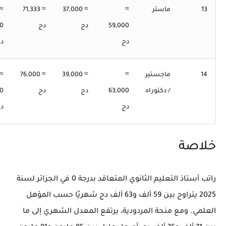
13
ماستر
≈
≈ 37,000
≈ 71,333
≈
59,000
دج
دج
00
دج
د
14
ماجستير
≈
≈ 39,000
≈ 76,000
≈
/ دكتوراه
63,000
دج
دج
00
دج
د
خلاصة
راتب أستاذ التعليم الثانوي المتعاقد بدرجة 0 في الجزائر لسنة
2025 يتراوح بين
59 ألف و63 ألف دج شهريًا
حسب المؤهل
العلمي. ومع منحة المردودية، يرتفع المعدل الشهري إلى ما