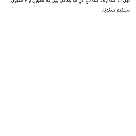
بين
71 ألف و76 ألف دج
، أي ما يعادل بين
85 مليون و91 مليون
سنتيم سنويًا
.