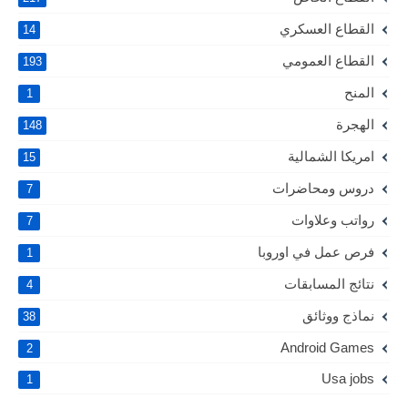
القطاع العسكري
14
القطاع العمومي
193
المنح
1
الهجرة
148
امريكا الشمالية
15
دروس ومحاضرات
7
رواتب وعلاوات
7
فرص عمل في اوروبا
1
نتائج المسابقات
4
نماذج ووثائق
38
Android Games
2
Usa jobs
1