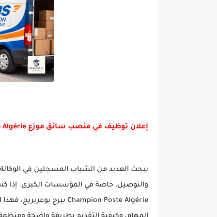
إعلان توظيف في منصب سائق موزع EMS Champion Poste Algérie ـ 2026
يبحث العديد من الشباب المسجلين في الوكال
Champion Poste Algérie ببر
المهام، وكيفية التقديم بطريقة واضحة ومنظمة