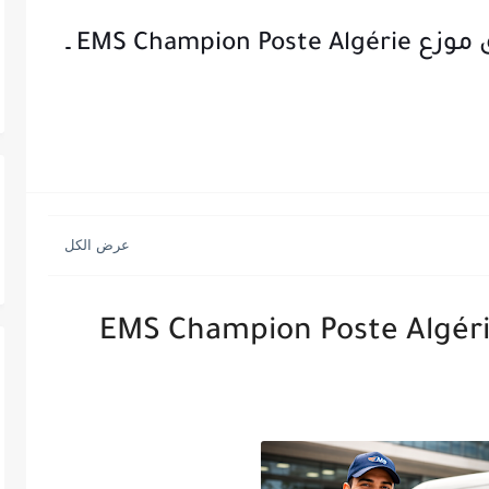
إعلان توظيف في منصب سائق موزع EMS Champion Poste Algérie ـ
ض عمل سائق موزع EMS Champion Poste Algérie