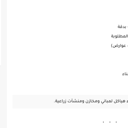
 بدقة
مطلوبة
– عوارض)
اء
هياكل لمباني ومخازن ومنشآت زراعية.