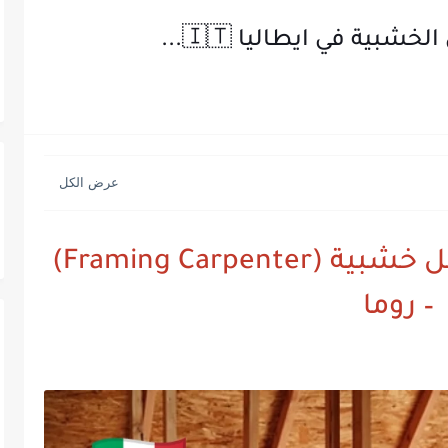
بية في ايطاليا 🇮🇹...
🔴 فرصة عمل: نجار هياكل خشبية (Framing Carpenter)
– روما