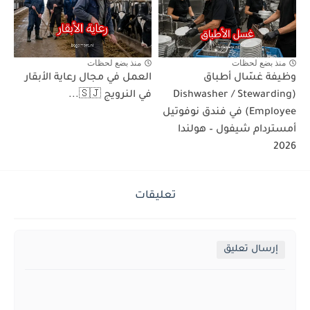
منذ بضع لحظات
منذ بضع لحظات
وظيفة غسّال أطباق
العمل في مجال رعاية الأبقار
(Dishwasher / Stewarding
في النرويج 🇸🇯...
Employee) في فندق نوفوتيل
أمستردام شيفول – هولندا
2026
تعليقات
إرسال تعليق