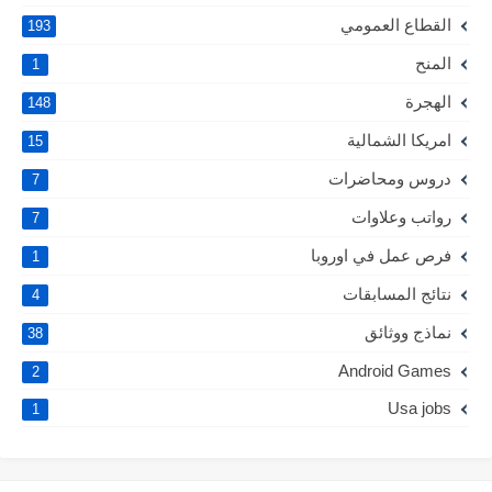
القطاع العمومي
193
المنح
1
الهجرة
148
امريكا الشمالية
15
دروس ومحاضرات
7
رواتب وعلاوات
7
فرص عمل في اوروبا
1
نتائج المسابقات
4
نماذج ووثائق
38
Android Games
2
Usa jobs
1