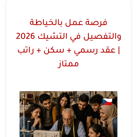
فرصة عمل بالخياطة
والتفصيل في التشيك 2026
| عقد رسمي + سكن + راتب
ممتاز