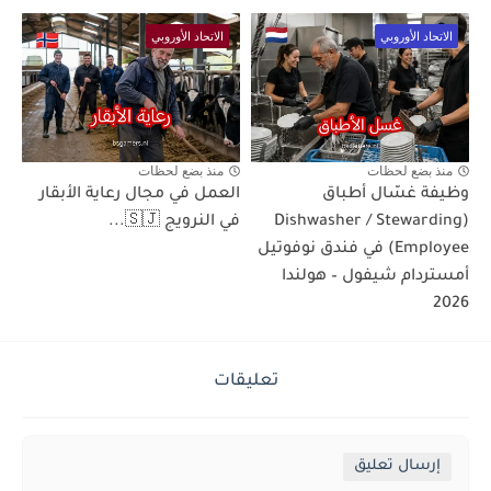
الاتحاد الأوروبي
الاتحاد الأوروبي
منذ بضع لحظات
منذ بضع لحظات
وظيفة غسّال أطباق
العمل في مجال رعاية الأبقار
(Dishwasher / Stewarding
في النرويج 🇸🇯...
Employee) في فندق نوفوتيل
أمستردام شيفول – هولندا
2026
تعليقات
إرسال تعليق