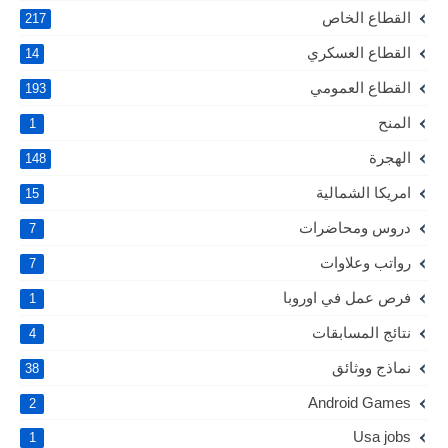
القطاع الخاص
217
القطاع العسكري
14
القطاع العمومي
193
المنح
1
الهجرة
148
امريكا الشمالية
15
دروس ومحاضرات
7
رواتب وعلاوات
7
فرص عمل في اوروبا
1
نتائج المسابقات
4
نماذج ووثائق
38
Android Games
2
Usa jobs
1