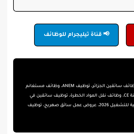
📢 قناة تيليجرام للوظائف
توظيف نفطال 2026، عروض عمل نفطال، وظائف سائقين الجزائر، توظيف ANEM، وظائف مستغانم
2026، عروض عمل برج بوعريريج، سائق شاحنة CE، وظائف نقل المواد الخطرة، توظيف سائقين في
الجزائر، وظائف شركة NAFTAL، الوكالة الوطنية للتشغيل 2026، عروض عمل سائق صهريج، توظيف