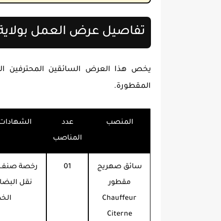
تفاصيل عرض العمل بولاية 
يخص هذا العرض السائقين المحترفين ال
المقطورة.
المنصب
عدد
الشهادات 
المناصب
سائق صهريج
01
مقطور
نقل البضائ
Chauffeur
الخ
Citerne