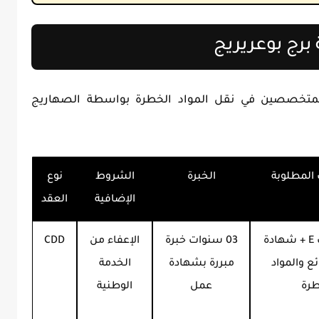
برج بوعريريج
متخصصين في نقل المواد الخطرة بواسطة الصهاريج
المطلوبة
الخبرة
الشروط
نوع
الإضافية
العقد
رخصة صنف E + شهادة
03 سنوات خبرة
الإعفاء من
CDD
ع والمواد
مبررة بشهادة
الخدمة
طرة
عمل
الوطنية