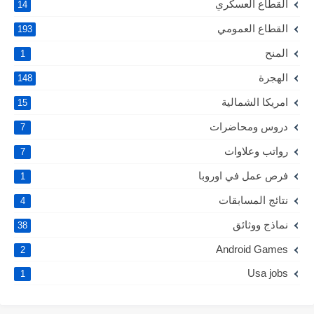
القطاع العسكري
14
القطاع العمومي
193
المنح
1
الهجرة
148
امريكا الشمالية
15
دروس ومحاضرات
7
رواتب وعلاوات
7
فرص عمل في اوروبا
1
نتائج المسابقات
4
نماذج ووثائق
38
Android Games
2
Usa jobs
1