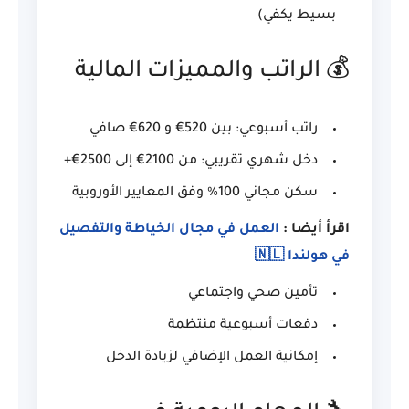
بسيط يكفي)
💰 الراتب والمميزات المالية
راتب أسبوعي: بين 520€ و 620€ صافي
دخل شهري تقريبي: من 2100€ إلى 2500€+
سكن مجاني 100% وفق المعايير الأوروبية
اقرأ أيضا :
العمل في مجال الخياطة والتفصيل
في هولندا 🇳🇱
تأمين صحي واجتماعي
دفعات أسبوعية منتظمة
إمكانية العمل الإضافي لزيادة الدخل