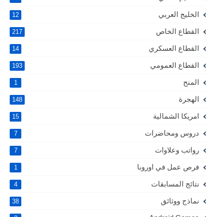
الخليج العربي
12
القطاع الخاص
217
القطاع العسكري
14
القطاع العمومي
193
المنح
1
الهجرة
148
امريكا الشمالية
15
دروس ومحاضرات
7
رواتب وعلاوات
7
فرص عمل في اوروبا
1
نتائج المسابقات
4
نماذج ووثائق
38